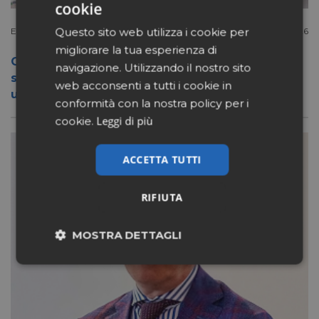
cookie
Questo sito web utilizza i cookie per
Extracanale
Luglio 27 2026
migliorare la tua esperienza di
Conad apre a Firenze il flagship store del
navigazione. Utilizzando il nostro sito
suo nuovo format Benessity: sei negozi in
web acconsenti a tutti i cookie in
uno, parafarmacia compresa
conformità con la nostra policy per i
Leggi di più
cookie.
ACCETTA TUTTI
RIFIUTA
MOSTRA DETTAGLI
Necessari
Marketing