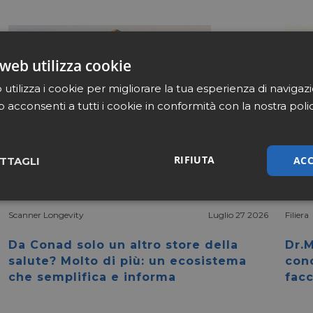
web utilizza cookie
utilizza i cookie per migliorare la tua esperienza di navigaz
b acconsenti a tutti i cookie in conformità con la nostra poli
RIFIUTA
ACC
TTAGLI
sari
Marketing
Non cla
Scanner Longevity
Luglio 27 2026
Filiera
Da Conad solo un altro store della
Dr.M
salute? Molto di più: un ecosistema
con
che semplifica e informa
facc
Necessari
Marketing
Non classificati