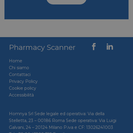
VISITOR_INFO1_LIVE
5 mesi 4
Google LLC
settimane
.youtube.com
Pharmacy Scanner
Home
Chi siamo
Contattaci
Privacy Policy
Cookie policy
Accessibilità
VISITOR_PRIVACY_METADATA
5 mesi 4
YouTube
settimane
.youtube.com
Homnya Srl Sede legale ed operativa: Via della
Stelletta, 23 – 00186 Roma Sede operativa: Via Luigi
Galvani, 24 – 20124 Milano P.iva e CF: 13026241003