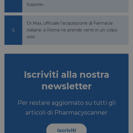
fusione»
bcookie
1 anno
Microsoft
Corporation
.linkedin.com
Dr.Max, ufficiale l’acquisizione di Farmacie
italiane: a Roma ne prende venti in un colpo
solo
lidc
1 giorno
Microsoft
Corporation
.linkedin.com
Iscriviti alla nostra
newsletter
YSC
Sessione
Google LLC
.youtube.com
Per restare aggiornato su tutti gli
articoli di Pharmacyscanner
__Secure-ROLLOUT_TOKEN
.youtube.com
5 mesi 4
settimane
Iscriviti