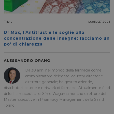
__cf_bm
28 minuti
Cloudflare Inc.
Questo
59 secondi
.vimeo.com
viene u
per dis
tra uma
Ciò è
vantag
Filiera
Luglio 27 2026
il sito 
fine di
rapporti
Dr.Max, l’Antitrust e le soglie alla
sull'uti
concentrazione delle insegne: facciamo un
proprio
po’ di chiarezza
__cf_bm
29 minuti
Cloudflare Inc.
Questo
56 secondi
.linkedin.com
viene u
per dis
tra uma
Ciò è
ALESSANDRO ORANO
vantag
il sito 
Da 30 anni nel mondo della farmacia come
fine di
rapporti
amministratore delegato, country director e
sull'uti
proprio
direttore generale; ha gestito aziende,
distributori, catene e network di farmacie. Attualmente è ad
_GRECAPTCHA
5 mesi 4
Google LLC
Google
settimane
www.google.com
reCAP
di Idi Farmaceutici, di Sfh e Wagama nonché direttore del
impost
cookie
Master Executive in Pharmacy Management della Saa di
necessa
Torino
(_GRE
quando
eseguit