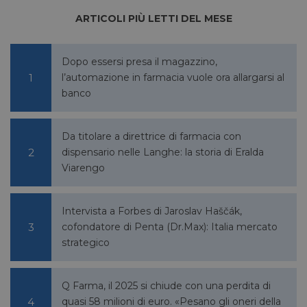
scopo d
la sua a
ARTICOLI PIÙ LETTI DEL MESE
rischi.
Dopo essersi presa il magazzino,
l’automazione in farmacia vuole ora allargarsi al
FORNITORE
banco
NOME
SCADENZA
DESCRIZIONE
/
DOMINIO
__Secure-
.youtube.com
5 mesi 4
/
FORNITORE
NOME
SCADENZA
YNID
settimane
DOMINIO
Da titolare a direttrice di farmacia con
dispensario nelle Langhe: la storia di Eralda
li_gc
5 mesi 4
LinkedIn
settimane
Corporation
Viarengo
.linkedin.com
Intervista a Forbes di Jaroslav Haščák,
cofondatore di Penta (Dr.Max): Italia mercato
_fbp
2 mesi 4
Meta Platform Inc.
settimane
.pharmacyscanner.it
strategico
Q Farma, il 2025 si chiude con una perdita di
quasi 58 milioni di euro. «Pesano gli oneri della