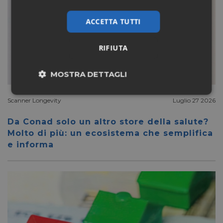
ACCETTA TUTTI
RIFIUTA
MOSTRA DETTAGLI
Necessari
Marketing
Scanner Longevity
Luglio 27 2026
Da Conad solo un altro store della salute?
Molto di più: un ecosistema che semplifica
Non classificati
e informa
Necessari
Marketing
Non classificati
I cookie necessari contribuiscono a rendere fruibile il