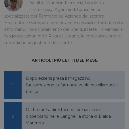
NOME
SCADENZA
DESCRIZIONE
Da oltre 15 anni in Farmacia, ha ideato
/
DOMINIO
Pharmaway, Agenzia di Consulenza
__Secure-
.youtube.com
5 mesi 4
/
FORNITORE
NOME
SCADENZA
specializzata per Farmacie ed Aziende del settore.
YNID
settimane
DOMINIO
Ha creato e sviluppato percorsi consulenziali e formativi che
li_gc
5 mesi 4
LinkedIn
affrontano il posizionamento del Brand, il Retail in Farmacia,
settimane
Corporation
.linkedin.com
l’organizzazione delle Risorse Umane, la comunicazione, le
metodiche di gestione del cliente.
_fbp
2 mesi 4
Meta Platform Inc.
ARTICOLI PIÙ LETTI DEL MESE
settimane
.pharmacyscanner.it
Dopo essersi presa il magazzino,
l’automazione in farmacia vuole ora allargarsi al
banco
bcookie
1 anno
Microsoft
Corporation
.linkedin.com
Da titolare a direttrice di farmacia con
dispensario nelle Langhe: la storia di Eralda
Viarengo