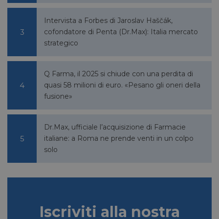
lidc
1 giorno
Microsoft
Corporation
Intervista a Forbes di Jaroslav Haščák,
.linkedin.com
cofondatore di Penta (Dr.Max): Italia mercato
strategico
Q Farma, il 2025 si chiude con una perdita di
YSC
Sessione
Google LLC
.youtube.com
quasi 58 milioni di euro. «Pesano gli oneri della
fusione»
__Secure-ROLLOUT_TOKEN
.youtube.com
5 mesi 4
Dr.Max, ufficiale l’acquisizione di Farmacie
settimane
italiane: a Roma ne prende venti in un colpo
solo
VISITOR_INFO1_LIVE
5 mesi 4
Google LLC
settimane
.youtube.com
Iscriviti alla nostra