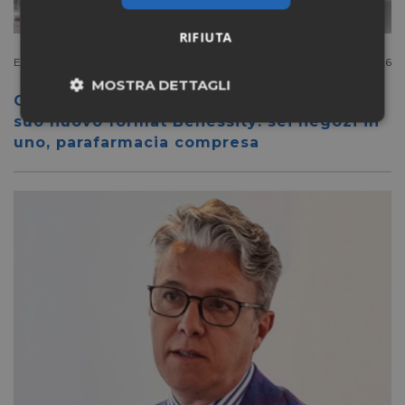
RIFIUTA
Extracanale
Luglio 27 2026
MOSTRA DETTAGLI
Conad apre a Firenze il flagship store del
suo nuovo format Benessity: sei negozi in
Necessari
Marketing
uno, parafarmacia compresa
Non classificati
Necessari
Marketing
Non classificati
I cookie necessari contribuiscono a rendere fruibile il
sito web abilitandone funzionalità di base quali la
navigazione sulle pagine e l'accesso alle aree
protette del sito. Il sito web non è in grado di