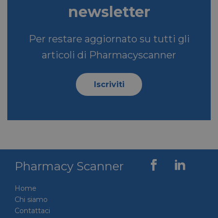
newsletter
Per restare aggiornato su tutti gli
articoli di Pharmacyscanner
Iscriviti
VISITOR_PRIVACY_METADATA
5 mesi 4
YouTube
settimane
.youtube.com
Pharmacy Scanner
Home
Chi siamo
Contattaci