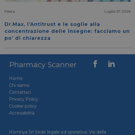
corrett
__cf_bm
28 minuti
Cloudflare Inc.
Questo
Filiera
Luglio 27 2026
59 secondi
.vimeo.com
viene u
per dis
tra uma
Dr.Max, l’Antitrust e le soglie alla
Ciò è
concentrazione delle insegne: facciamo un
vantag
il sito 
po’ di chiarezza
fine di
rapporti
sull'uti
proprio
__cf_bm
29 minuti
Cloudflare Inc.
Questo
Pharmacy Scanner
56 secondi
.linkedin.com
viene u
per dis
tra uma
Home
Ciò è
vantag
Chi siamo
il sito 
fine di
Contattaci
rapporti
Privacy Policy
sull'uti
proprio
Cookie policy
_GRECAPTCHA
5 mesi 4
Accessibilità
Google LLC
Google
settimane
www.google.com
reCAP
impost
cookie
necessa
Homnya Srl Sede legale ed operativa: Via della
(_GRE