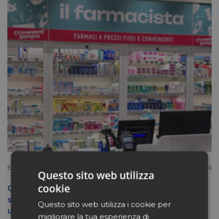
Extracanale
Luglio 27 2026
Questo sito web utilizza
cookie
Conad apre a Firenze il flagship store del
suo nuovo format Benessity: sei negozi in
Questo sito web utilizza i cookie per
uno, parafarmacia compresa
migliorare la tua esperienza di