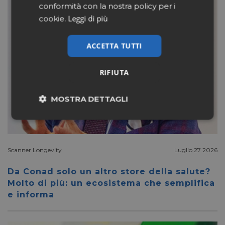
conformità con la nostra policy per i
Leggi di più
cookie.
ACCETTA TUTTI
RIFIUTA
MOSTRA DETTAGLI
Necessari
Marketing
Scanner Longevity
Luglio 27 2026
Non classificati
Da Conad solo un altro store della salute?
Molto di più: un ecosistema che semplifica
e informa