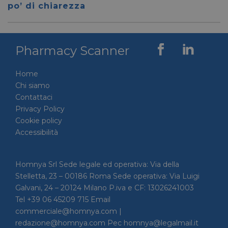
per dis
po’ di chiarezza
tra uma
Ciò è
vantag
il sito 
fine di
rapporti
Pharmacy Scanner
sull'uti
proprio
Home
__cf_bm
29 minuti
Cloudflare Inc.
Questo
56 secondi
.linkedin.com
viene u
Chi siamo
per dis
Contattaci
tra uma
Ciò è
Privacy Policy
vantag
il sito 
Cookie policy
fine di
Accessibilità
rapporti
sull'uti
proprio
_GRECAPTCHA
5 mesi 4
Google LLC
Google
Homnya Srl Sede legale ed operativa: Via della
settimane
www.google.com
reCAP
Stelletta, 23 – 00186 Roma Sede operativa: Via Luigi
impost
cookie
Galvani, 24 – 20124 Milano P.iva e CF: 13026241003
necessa
(_GRE
Tel +39 06 45209 715 Email
quando
commerciale@homnya.com |
eseguit
scopo d
redazione@homnya.com Pec homnya@legalmail.it
la sua a