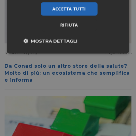
ACCETTA TUTTI
RIFIUTA
MOSTRA DETTAGLI
Scanner Longevity
Luglio 27 2026
Necessari
Marketing
Da Conad solo un altro store della salute?
Molto di più: un ecosistema che semplifica
Non classificati
e informa
Necessari
Marketing
Non classificati
I cookie necessari contribuiscono a rendere fruibile il