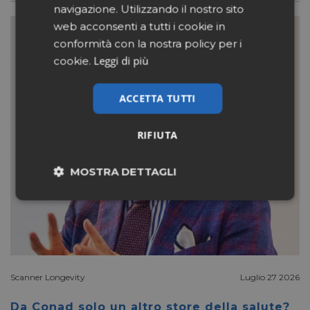
navigazione. Utilizzando il nostro sito
web acconsenti a tutti i cookie in
conformità con la nostra policy per i
Leggi di più
cookie.
ACCETTA TUTTI
RIFIUTA
MOSTRA DETTAGLI
Necessari
Marketing
Non classificati
Scanner Longevity
Luglio 27 2026
Da Conad solo un altro store della salute?