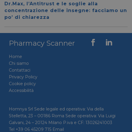
__cf_bm
28 minuti
Cloudflare Inc.
Questo
Dr.Max, l’Antitrust e le soglie alla
59 secondi
.vimeo.com
viene u
per dis
concentrazione delle insegne: facciamo un
tra uma
po’ di chiarezza
Ciò è
vantag
il sito 
fine di
rapporti
sull'uti
Pharmacy Scanner
proprio
__cf_bm
29 minuti
Cloudflare Inc.
Questo
56 secondi
.linkedin.com
viene u
Home
per dis
tra uma
Chi siamo
Ciò è
Contattaci
vantag
il sito 
Privacy Policy
fine di
Cookie policy
rapporti
sull'uti
Accessibilità
proprio
_GRECAPTCHA
5 mesi 4
Google LLC
Google
settimane
www.google.com
reCAP
impost
Homnya Srl Sede legale ed operativa: Via della
cookie
Stelletta, 23 – 00186 Roma Sede operativa: Via Luigi
necessa
(_GRE
Galvani, 24 – 20124 Milano P.iva e CF: 13026241003
quando
Tel +39 06 45209 715 Email
eseguit