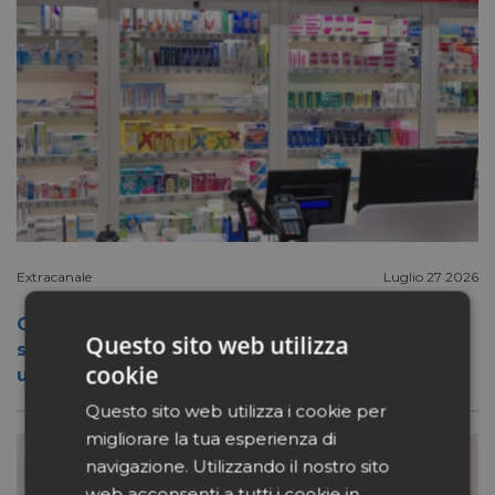
Extracanale
Luglio 27 2026
Conad apre a Firenze il flagship store del
Questo sito web utilizza
suo nuovo format Benessity: sei negozi in
cookie
uno, parafarmacia compresa
Questo sito web utilizza i cookie per
migliorare la tua esperienza di
navigazione. Utilizzando il nostro sito
web acconsenti a tutti i cookie in