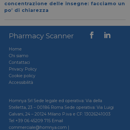
59 secondi
.vimeo.com
viene u
concentrazione delle insegne: facciamo un
per dis
tra uma
po’ di chiarezza
Ciò è
vantag
il sito 
fine di
rapporti
Pharmacy Scanner
sull'uti
proprio
__cf_bm
29 minuti
Cloudflare Inc.
Questo
Home
56 secondi
.linkedin.com
viene u
per dis
Chi siamo
tra uma
Contattaci
Ciò è
vantag
Privacy Policy
il sito 
fine di
Cookie policy
rapporti
Accessibilità
sull'uti
proprio
_GRECAPTCHA
5 mesi 4
Google LLC
Google
settimane
www.google.com
reCAP
Homnya Srl Sede legale ed operativa: Via della
impost
Stelletta, 23 – 00186 Roma Sede operativa: Via Luigi
cookie
necessa
Galvani, 24 – 20124 Milano P.iva e CF: 13026241003
(_GRE
quando
Tel +39 06 45209 715 Email
eseguit
commerciale@homnya.com |
scopo d