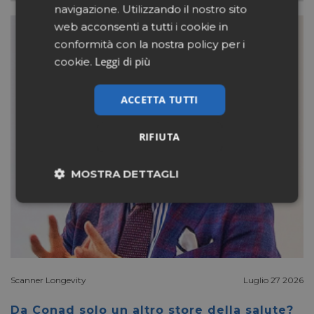
navigazione. Utilizzando il nostro sito
web acconsenti a tutti i cookie in
conformità con la nostra policy per i
Leggi di più
cookie.
ACCETTA TUTTI
RIFIUTA
MOSTRA DETTAGLI
Necessari
Marketing
Non classificati
Scanner Longevity
Luglio 27 2026
Da Conad solo un altro store della salute?