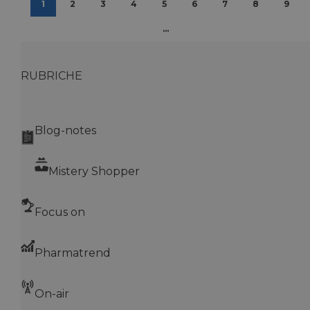
1
2
3
4
5
6
7
8
9
...
VISITOR_INFO1_LIVE
5 mesi 4
Google LLC
settimane
.youtube.com
RUBRICHE
Blog-notes
Mistery Shopper
Focus on
VISITOR_PRIVACY_METADATA
5 mesi 4
YouTube
settimane
.youtube.com
Pharmatrend
On-air