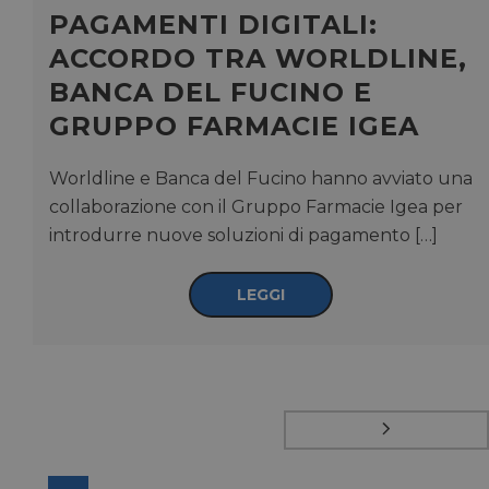
PAGAMENTI DIGITALI:
bcookie
1 anno
Microsoft
ACCORDO TRA WORLDLINE,
Corporation
.linkedin.com
BANCA DEL FUCINO E
GRUPPO FARMACIE IGEA
lidc
1 giorno
Microsoft
Worldline e Banca del Fucino hanno avviato una
Corporation
collaborazione con il Gruppo Farmacie Igea per
.linkedin.com
introdurre nuove soluzioni di pagamento […]
LEGGI
YSC
Sessione
Google LLC
.youtube.com
__Secure-ROLLOUT_TOKEN
.youtube.com
5 mesi 4
settimane