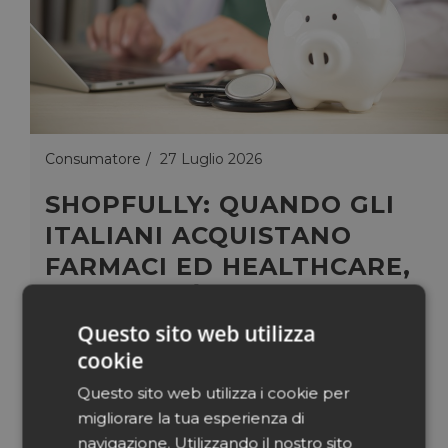
Consumatore
27 Luglio 2026
SHOPFULLY: QUANDO GLI
ITALIANI ACQUISTANO
FARMACI ED HEALTHCARE,
LA QUALITÀ VIENE PRIMA
DEL PREZZO
Questo sito web utilizza
cookie
Per gli italiani il prezzo rappresenta oggi un
Questo sito web utilizza i cookie per
fattore importante anche negli acquisti di
migliorare la tua esperienza di
farmaci e prodotti per la salute. […]
navigazione. Utilizzando il nostro sito