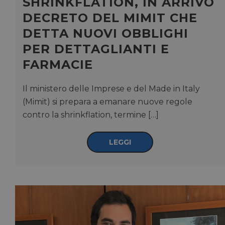
SHRINKFLATION, IN ARRIVO
DECRETO DEL MIMIT CHE
Necessari
Marketing
Non classificati
DETTA NUOVI OBBLIGHI
I cookie necessari contribuiscono a rendere fruibile il
PER DETTAGLIANTI E
sito web abilitandone funzionalità di base quali la
navigazione sulle pagine e l'accesso alle aree
FARMACIE
protette del sito. Il sito web non è in grado di
funzionare correttamente senza questi cookie.
/
Il ministero delle Imprese e del Made in Italy
FORNITORE
NOME
SCADENZA
DESCRI
DOMINIO
(Mimit) si prepara a emanare nuove regole
CookieScriptConsent
5 mesi 3
CookieScript
Questo
contro la shrinkflation, termine […]
settimane
pharmacyscanner.it
viene u
dal ser
Cookie
Script.
LEGGI
ricorda
prefere
consen
cookie 
visitato
necessa
banner
cookie 
Script
funzio
corrett