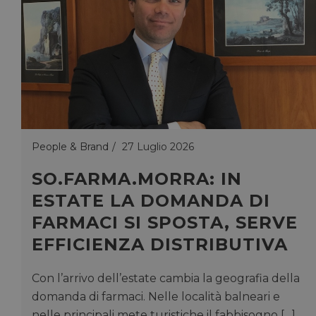
__cf_bm
28 minuti
Cloudflare Inc.
Questo
59 secondi
.vimeo.com
viene u
per dis
tra uma
Ciò è
vantag
il sito 
fine di
rapporti
sull'uti
proprio
__cf_bm
29 minuti
Cloudflare Inc.
Questo
56 secondi
.linkedin.com
viene u
People & Brand
27 Luglio 2026
per dis
tra uma
Ciò è
SO.FARMA.MORRA: IN
vantag
il sito 
ESTATE LA DOMANDA DI
fine di
rapporti
sull'uti
FARMACI SI SPOSTA, SERVE
proprio
EFFICIENZA DISTRIBUTIVA
_GRECAPTCHA
5 mesi 4
Google LLC
Google
settimane
www.google.com
reCAP
impost
cookie
Con l’arrivo dell’estate cambia la geografia della
necessa
domanda di farmaci. Nelle località balneari e
(_GRE
quando
nelle principali mete turistiche il fabbisogno […]
eseguit