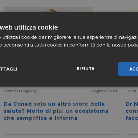
web utilizza cookie
utilizza i cookie per migliorare la tua esperienza di navigaz
b acconsenti a tutti i cookie in conformità con la nostra poli
RIFIUTA
ACC
TTAGLI
sari
Marketing
Non cla
Scanner Longevity
Luglio 27 2026
Filiera
Da Conad solo un altro store della
Dr.M
salute? Molto di più: un ecosistema
con
che semplifica e informa
facc
Necessari
Marketing
Non classificati