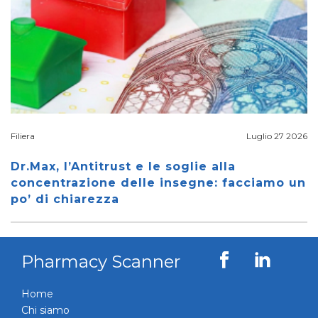
Filiera
Luglio 27 2026
Dr.Max, l’Antitrust e le soglie alla
concentrazione delle insegne: facciamo un
po’ di chiarezza
Pharmacy Scanner
Home
Chi siamo