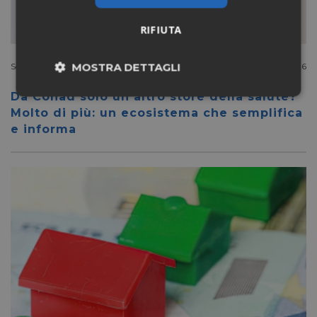
RIFIUTA
MOSTRA DETTAGLI
Scanner Longevity
Luglio 27 2026
Da Conad solo un altro store della salute?
Necessari
Marketing
Molto di più: un ecosistema che semplifica
e informa
Non classificati
Necessari
Marketing
Non classificati
I cookie necessari contribuiscono a rendere fruibile il
sito web abilitandone funzionalità di base quali la
navigazione sulle pagine e l'accesso alle aree
protette del sito. Il sito web non è in grado di