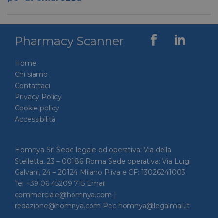
tra uma
Ciò è
vantag
il sito 
fine di
Pharmacy Scanner
rapporti
sull'uti
proprio
Home
__cf_bm
29 minuti
Cloudflare Inc.
Questo
Chi siamo
56 secondi
.linkedin.com
viene u
per dis
Contattaci
tra uma
Ciò è
Privacy Policy
vantag
Cookie policy
il sito 
fine di
Accessibilità
rapporti
sull'uti
proprio
Homnya Srl Sede legale ed operativa: Via della
_GRECAPTCHA
5 mesi 4
Google LLC
Google
settimane
www.google.com
reCAP
Stelletta, 23 – 00186 Roma Sede operativa: Via Luigi
impost
cookie
Galvani, 24 – 20124 Milano P.iva e CF: 13026241003
necessa
Tel +39 06 45209 715 Email
(_GRE
quando
commerciale@homnya.com |
eseguit
redazione@homnya.com Pec homnya@legalmail.it
scopo d
la sua a