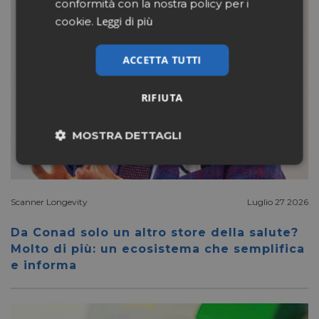
conformità con la nostra policy per i
Leggi di più
cookie.
ACCETTA TUTTI
RIFIUTA
MOSTRA DETTAGLI
Necessari
Marketing
Scanner Longevity
Luglio 27 2026
Non classificati
Da Conad solo un altro store della salute?
Molto di più: un ecosistema che semplifica
e informa