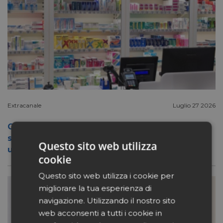
Extracanale
Luglio 27 2026
Conad apre a Firenze il flagship store del
suo nuovo format Benessity: sei negozi in
Questo sito web utilizza
uno, parafarmacia compresa
cookie
Questo sito web utilizza i cookie per
migliorare la tua esperienza di
navigazione. Utilizzando il nostro sito
web acconsenti a tutti i cookie in