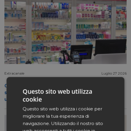
Extracanale
Luglio 27 2026
Conad apre a Firenze il flagship store del
Questo sito web utilizza
suo nuovo format Benessity: sei negozi in
cookie
uno, parafarmacia compresa
Questo sito web utilizza i cookie per
migliorare la tua esperienza di
navigazione. Utilizzando il nostro sito
web acconsenti a tutti i cookie in