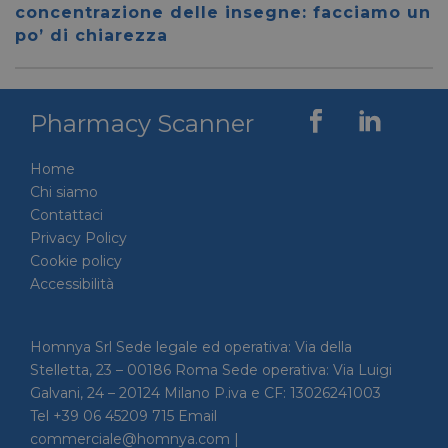
59 secondi
.vimeo.com
viene u
concentrazione delle insegne: facciamo un
per dis
tra uma
po’ di chiarezza
Ciò è
vantag
il sito 
fine di
rapporti
Pharmacy Scanner
sull'uti
proprio
__cf_bm
29 minuti
Cloudflare Inc.
Questo
Home
56 secondi
.linkedin.com
viene u
per dis
Chi siamo
tra uma
Contattaci
Ciò è
vantag
Privacy Policy
il sito 
fine di
Cookie policy
rapporti
Accessibilità
sull'uti
proprio
_GRECAPTCHA
5 mesi 4
Google LLC
Google
settimane
www.google.com
reCAP
Homnya Srl Sede legale ed operativa: Via della
impost
Stelletta, 23 – 00186 Roma Sede operativa: Via Luigi
cookie
necessa
Galvani, 24 – 20124 Milano P.iva e CF: 13026241003
(_GRE
quando
Tel +39 06 45209 715 Email
eseguit
commerciale@homnya.com |
scopo d