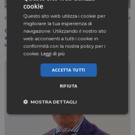
cookie
Questo sito web utilizza i cookie per
Extracanale
Luglio 27 2026
migliorare la tua esperienza di
Conad apre a Firenze il flagship store del
navigazione. Utilizzando il nostro sito
suo nuovo format Benessity: sei negozi in
web acconsenti a tutti i cookie in
uno, parafarmacia compresa
conformità con la nostra policy per i
Leggi di più
cookie.
ACCETTA TUTTI
RIFIUTA
MOSTRA DETTAGLI
Necessari
Marketing