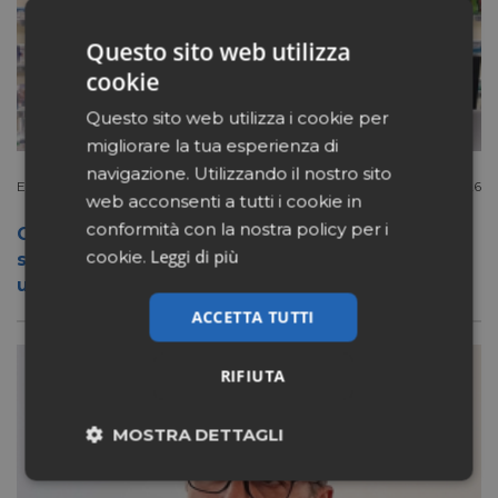
Questo sito web utilizza
cookie
Questo sito web utilizza i cookie per
migliorare la tua esperienza di
navigazione. Utilizzando il nostro sito
Extracanale
Luglio 27 2026
web acconsenti a tutti i cookie in
conformità con la nostra policy per i
Conad apre a Firenze il flagship store del
Leggi di più
cookie.
suo nuovo format Benessity: sei negozi in
uno, parafarmacia compresa
ACCETTA TUTTI
RIFIUTA
MOSTRA DETTAGLI
Necessari
Marketing