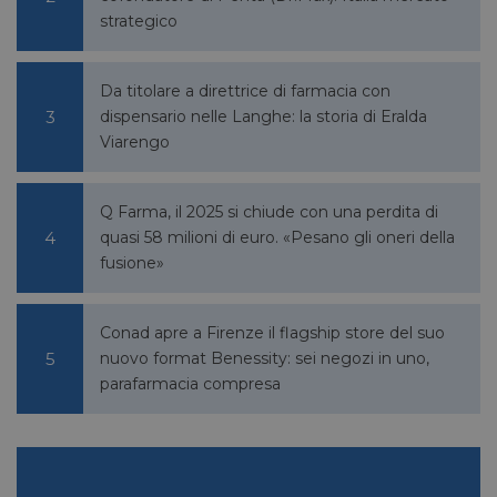
strategico
FORNITORE
NOME
SCADENZA
DESCRIZIONE
/
DOMINIO
__Secure-
.youtube.com
5 mesi 4
/
FORNITORE
NOME
SCADENZA
YNID
settimane
Da titolare a direttrice di farmacia con
DOMINIO
dispensario nelle Langhe: la storia di Eralda
li_gc
5 mesi 4
LinkedIn
settimane
Corporation
Viarengo
.linkedin.com
Q Farma, il 2025 si chiude con una perdita di
quasi 58 milioni di euro. «Pesano gli oneri della
_fbp
2 mesi 4
Meta Platform Inc.
fusione»
settimane
.pharmacyscanner.it
Conad apre a Firenze il flagship store del suo
nuovo format Benessity: sei negozi in uno,
parafarmacia compresa
bcookie
1 anno
Microsoft
Corporation
.linkedin.com