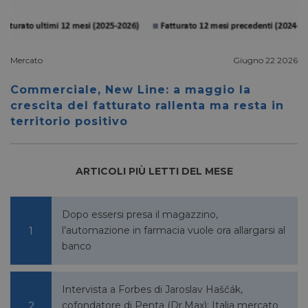
rapporti
sull'uti
proprio
__cf_bm
29 minuti
Cloudflare Inc.
Questo
56 secondi
.linkedin.com
viene u
Mercato
Giugno 22 2026
per dis
tra uma
Ciò è
Commerciale, New Line: a maggio la
vantag
il sito 
crescita del fatturato rallenta ma resta in
fine di
territorio positivo
rapporti
sull'uti
proprio
_GRECAPTCHA
5 mesi 4
Google LLC
Google
settimane
ARTICOLI PIÙ LETTI DEL MESE
www.google.com
reCAP
impost
cookie
necessa
(_GRE
Dopo essersi presa il magazzino,
quando
eseguit
l’automazione in farmacia vuole ora allargarsi al
scopo d
banco
la sua a
rischi.
Intervista a Forbes di Jaroslav Haščák,
cofondatore di Penta (Dr.Max): Italia mercato