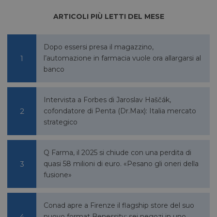
li_gc
5 mesi 4
LinkedIn
settimane
Corporation
ARTICOLI PIÙ LETTI DEL MESE
.linkedin.com
Dopo essersi presa il magazzino,
_fbp
2 mesi 4
Meta Platform Inc.
l’automazione in farmacia vuole ora allargarsi al
settimane
.pharmacyscanner.it
banco
Intervista a Forbes di Jaroslav Haščák,
cofondatore di Penta (Dr.Max): Italia mercato
strategico
bcookie
1 anno
Microsoft
Corporation
.linkedin.com
Q Farma, il 2025 si chiude con una perdita di
quasi 58 milioni di euro. «Pesano gli oneri della
fusione»
lidc
1 giorno
Microsoft
Corporation
.linkedin.com
Conad apre a Firenze il flagship store del suo
nuovo format Benessity: sei negozi in uno,