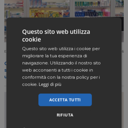
Questo sito web utilizza
cookie
Questo sito web utilizza i cookie per
Extracanale
Luglio 27 2026
migliorare la tua esperienza di
navigazione. Utilizzando il nostro sito
Conad apre a Firenze il flagship store del
web acconsenti a tutti i cookie in
suo nuovo format Benessity: sei negozi in
uno, parafarmacia compresa
conformità con la nostra policy per i
Leggi di più
cookie.
ACCETTA TUTTI
RIFIUTA