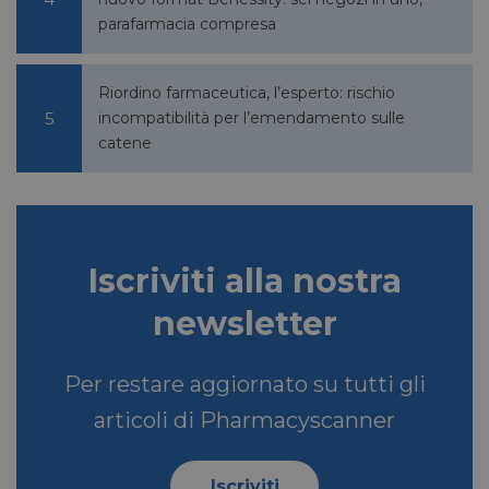
parafarmacia compresa
YSC
Sessione
Google LLC
.youtube.com
Riordino farmaceutica, l’esperto: rischio
incompatibilità per l’emendamento sulle
catene
__Secure-ROLLOUT_TOKEN
.youtube.com
5 mesi 4
settimane
Iscriviti alla nostra
newsletter
VISITOR_INFO1_LIVE
5 mesi 4
Google LLC
settimane
.youtube.com
Per restare aggiornato su tutti gli
articoli di Pharmacyscanner
Iscriviti