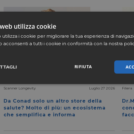
web utilizza cookie
utilizza i cookie per migliorare la tua esperienza di navigaz
b acconsenti a tutti i cookie in conformità con la nostra poli
RIFIUTA
ACC
TTAGLI
sari
Marketing
Non cla
Scanner Longevity
Luglio 27 2026
Filiera
Da Conad solo un altro store della
Dr.M
salute? Molto di più: un ecosistema
con
che semplifica e informa
facc
Necessari
Marketing
Non classificati