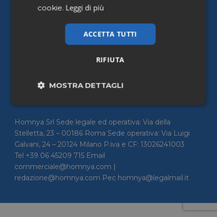
Leggi di più
cookie.
Pharmacy Scanner
ACCETTA TUTTI
Home
Chi siamo
Contattaci
RIFIUTA
Privacy Policy
Cookie policy
MOSTRA DETTAGLI
Accessibilità
Necessari
Marketing
Homnya Srl Sede legale ed operativa: Via della
Stelletta, 23 – 00186 Roma Sede operativa: Via Luigi
Non classificati
Galvani, 24 – 20124 Milano P.iva e CF: 13026241003
Tel +39 06 45209 715 Email
commerciale@homnya.com |
redazione@homnya.com Pec homnya@legalmail.it
Necessari
Marketing
Non classificati