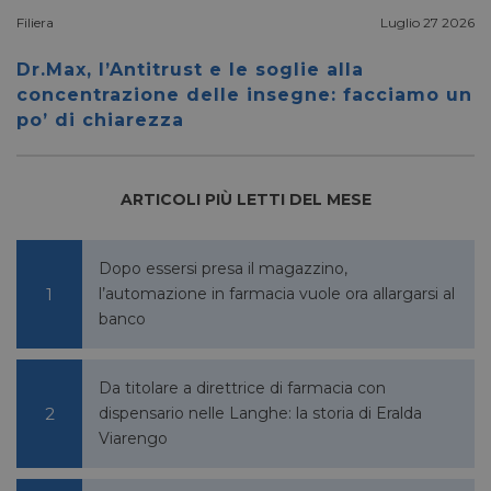
lidc
1 giorno
Microsoft
Filiera
Luglio 27 2026
Corporation
.linkedin.com
Dr.Max, l’Antitrust e le soglie alla
concentrazione delle insegne: facciamo un
po’ di chiarezza
YSC
Sessione
Google LLC
.youtube.com
ARTICOLI PIÙ LETTI DEL MESE
__Secure-ROLLOUT_TOKEN
.youtube.com
5 mesi 4
Dopo essersi presa il magazzino,
settimane
l’automazione in farmacia vuole ora allargarsi al
banco
Da titolare a direttrice di farmacia con
dispensario nelle Langhe: la storia di Eralda
VISITOR_INFO1_LIVE
5 mesi 4
Google LLC
settimane
.youtube.com
Viarengo