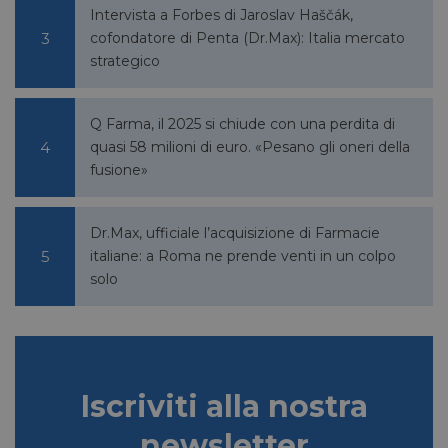
Intervista a Forbes di Jaroslav Haščák,
cofondatore di Penta (Dr.Max): Italia mercato
strategico
Q Farma, il 2025 si chiude con una perdita di
quasi 58 milioni di euro. «Pesano gli oneri della
fusione»
VISITOR_PRIVACY_METADATA
5 mesi 4
YouTube
settimane
.youtube.com
Dr.Max, ufficiale l’acquisizione di Farmacie
italiane: a Roma ne prende venti in un colpo
solo
Iscriviti alla nostra
newsletter