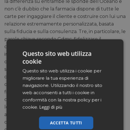
la differenza su entrambe le sponde dell’Oceano e
non c’è dubbio che la farmacia dispone di tutte le
carte per ingaggiare il cliente e costruire con lui una
relazione estremamente personalizzata, basata
sulla fiducia e sulla consulenza. Tre, in particolare, le
parole chiave secondo Gdmc: fidelizzare il
consumatore, ricostruirgli la lista degli acquisti,
Questo sito web utilizza
incrementare i profitti. Anche attraverso un cambio
cookie
di paradigma: se finora i retailer si sono concentrati
su competitività ed efficienza, ora l’attenzione
Questo sito web utilizza i cookie per
dev’essere rivolta all’esperienza di acquisto e agli
migliorare la tua esperienza di
orizzonti mentali del cliente. Con un occhio ben
navigazione. Utilizzando il nostro sito
fisso sulle categorie del mercato di libera vendita
web acconsenti a tutti i cookie in
che mostrano i maggiori tassi di crescita perché
conformità con la nostra policy per i
Leggi di più
legati alle nuove tendenze di consumo così come
cookie.
all’evoluzione demografica: personal care, beauty,
otc (senza ricetta e integratori), cosmeceutici,
ACCETTA TUTTI
dietetici, incontinenza eccetera.