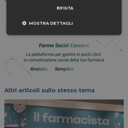
RIFIUTA
MOSTRA DETTAGLI
Necessari
Marketing
Non classificati
Altri articoli sullo stesso tema
Necessari
Marketing
Non classificati
I cookie necessari contribuiscono a rendere fruibile il
sito web abilitandone funzionalità di base quali la
navigazione sulle pagine e l'accesso alle aree
protette del sito. Il sito web non è in grado di
funzionare correttamente senza questi cookie.