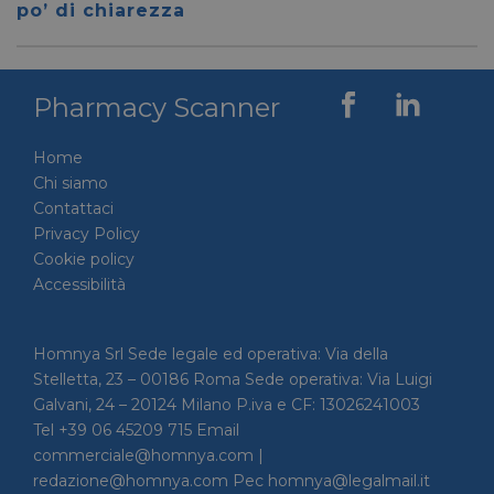
per dis
po’ di chiarezza
tra uma
Ciò è
vantag
il sito 
fine di
rapporti
Pharmacy Scanner
sull'uti
proprio
Home
__cf_bm
29 minuti
Cloudflare Inc.
Questo
56 secondi
.linkedin.com
viene u
Chi siamo
per dis
Contattaci
tra uma
Ciò è
Privacy Policy
vantag
il sito 
Cookie policy
fine di
Accessibilità
rapporti
sull'uti
proprio
_GRECAPTCHA
5 mesi 4
Google LLC
Google
Homnya Srl Sede legale ed operativa: Via della
settimane
www.google.com
reCAP
Stelletta, 23 – 00186 Roma Sede operativa: Via Luigi
impost
cookie
Galvani, 24 – 20124 Milano P.iva e CF: 13026241003
necessa
(_GRE
Tel +39 06 45209 715 Email
quando
commerciale@homnya.com |
eseguit
scopo d
redazione@homnya.com Pec homnya@legalmail.it
la sua a