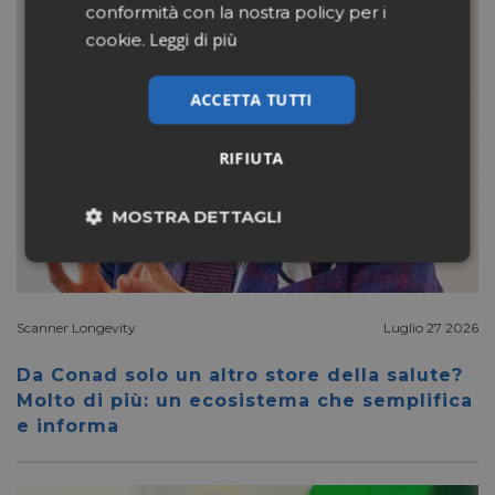
conformità con la nostra policy per i
Leggi di più
cookie.
ACCETTA TUTTI
RIFIUTA
MOSTRA DETTAGLI
Necessari
Marketing
Scanner Longevity
Luglio 27 2026
Non classificati
Da Conad solo un altro store della salute?
Molto di più: un ecosistema che semplifica
e informa