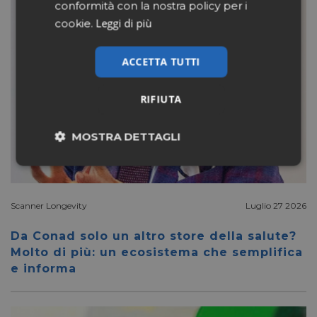
conformità con la nostra policy per i
Leggi di più
cookie.
ACCETTA TUTTI
RIFIUTA
MOSTRA DETTAGLI
Necessari
Marketing
Scanner Longevity
Luglio 27 2026
Non classificati
Da Conad solo un altro store della salute?
Molto di più: un ecosistema che semplifica
e informa