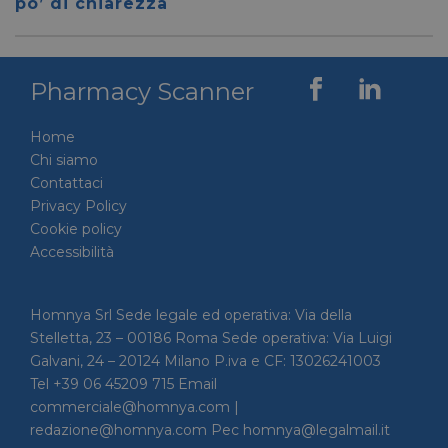
po’ di chiarezza
per dis
tra uma
Ciò è
vantag
il sito 
fine di
Pharmacy Scanner
rapporti
sull'uti
proprio
Home
__cf_bm
29 minuti
Cloudflare Inc.
Questo
56 secondi
.linkedin.com
viene u
Chi siamo
per dis
Contattaci
tra uma
Ciò è
Privacy Policy
vantag
Cookie policy
il sito 
fine di
Accessibilità
rapporti
sull'uti
proprio
_GRECAPTCHA
5 mesi 4
Google LLC
Google
Homnya Srl Sede legale ed operativa: Via della
settimane
www.google.com
reCAP
Stelletta, 23 – 00186 Roma Sede operativa: Via Luigi
impost
cookie
Galvani, 24 – 20124 Milano P.iva e CF: 13026241003
necessa
Tel +39 06 45209 715 Email
(_GRE
quando
commerciale@homnya.com |
eseguit
scopo d
redazione@homnya.com Pec homnya@legalmail.it
la sua a