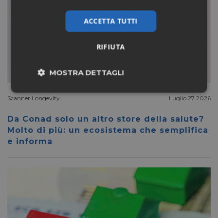
ACCETTA TUTTI
RIFIUTA
MOSTRA DETTAGLI
Necessari
Marketing
Scanner Longevity
Luglio 27 2026
Da Conad solo un altro store della salute?
Molto di più: un ecosistema che semplifica
Non classificati
e informa
Necessari
Marketing
Non classificati
I cookie necessari contribuiscono a rendere fruibile il