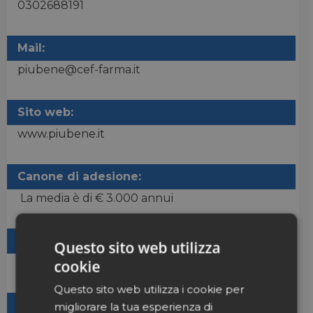
0302688191
Mail:
piubene@cef-farma.it
Sito web:
www.piubene.it
Canone di adesione:
La media è di € 3.000 annui
Livello di delega:
Questo sito web utilizza
Minimo 75%
cookie
Questo sito web utilizza i cookie per
Servizi offerti:
migliorare la tua esperienza di