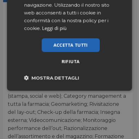
navigazione. Utilizzando il nostro sito
Al cittadino
: Giornate di screening (osteoporosi,
web acconsenti a tutti i cookie in
ritorno venoso, spirometria,
conformità con la nostra policy per i
impedenziometria); Telemedicina (holter
Leggi di più
cookie.
pretorio, holter cardiaco, elettrocardiogramma
basale); Analisi chimiche; Profilo lipidico; Analisi
ACCETTA TUTTI
intolleranze, Benessere intestinale, Dosaggi
ormonali, Check-up, Immunologia; Rivista Profilo
RIFIUTA
Salute.
MOSTRA DETTAGLI
Alla farmacia
: Volantino bimestrale con le
offerte; Campagne marketing; Comunicazione
Necessari
Marketing
(stampa, social e web); Category management a
tutta la farmacia; Geomarketing; Rivisitazione
del lay-out; Check-up della farmacia; Insegna
Non classificati
esterna; Videocomunicazione; Monitoraggio
performance dell’out; Razionalizzazione
dell’assortimento e del magazzino; Formazione