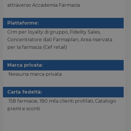
attraverso Accademia Farmacia
Necessari
Marketing
Non classificati
Piattaforme:
I cookie necessari contribuiscono a rendere fruibile il
Crm per loyalty di gruppo, Fidelity Sales,
sito web abilitandone funzionalità di base quali la
Concentratore dati Farmaplan, Area riservata
navigazione sulle pagine e l'accesso alle aree
protette del sito. Il sito web non è in grado di
per la farmacia (Cef retail)
funzionare correttamente senza questi cookie.
/
FORNITORE
NOME
SCADENZA
DESCRI
DOMINIO
Marca privata:
CookieScriptConsent
5 mesi 3
CookieScript
Questo
Nessuna marca privata
settimane
pharmacyscanner.it
viene u
dal ser
Cookie
Script.
ricorda
Carta fedeltà:
prefere
consen
158 farmacie, 180 mila clienti profilati, Catalogo
cookie 
visitato
premi e sconti
necessa
banner
cookie 
Script
funzio