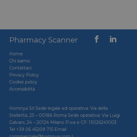
dal ser
Cookie
Script.
ricorda
prefere
consen
cookie 
visitato
necessa
Pharmacy Scanner
banner
cookie 
Script
Home
funzio
corrett
Chi siamo
__cf_bm
28 minuti
Cloudflare Inc.
Questo
Contattaci
59 secondi
.vimeo.com
viene u
Privacy Policy
per dis
tra uma
Cookie policy
Ciò è
vantag
Accessibilità
il sito 
fine di
rapporti
sull'uti
Homnya Srl Sede legale ed operativa: Via della
proprio
Stelletta, 23 – 00186 Roma Sede operativa: Via Luigi
__cf_bm
29 minuti
Cloudflare Inc.
Questo
Galvani, 24 – 20124 Milano P.iva e CF: 13026241003
56 secondi
.linkedin.com
viene u
per dis
Tel +39 06 45209 715 Email
tra uma
Ciò è
commerciale@homnya.com |