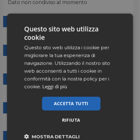
Dato non condiviso al momento
Mail:
Questo sito web utilizza
info@hippocratesholding.com
cookie
Questo sito web utilizza i cookie per
Sito web:
migliorare la tua esperienza di
www.hippocratesholding.com
navigazione. Utilizzando il nostro sito
web acconsenti a tutti i cookie in
conformità con la nostra policy per i
Canone di adesione:
Leggi di più
cookie.
Catena di proprietà
ACCETTA TUTTI
Livello di delega:
Catena di proprietà
RIFIUTA
Servizi offerti:
MOSTRA DETTAGLI