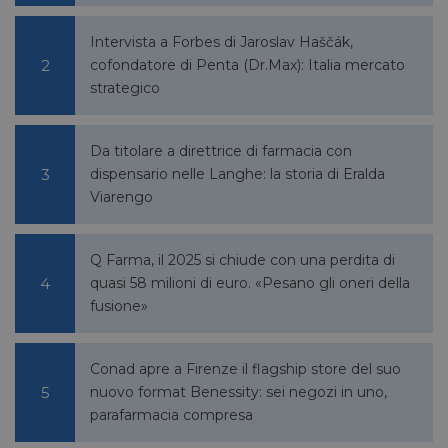
Intervista a Forbes di Jaroslav Haščák,
cofondatore di Penta (Dr.Max): Italia mercato
__Secure-ROLLOUT_TOKEN
.youtube.com
5 mesi 4
strategico
settimane
Da titolare a direttrice di farmacia con
dispensario nelle Langhe: la storia di Eralda
Viarengo
VISITOR_INFO1_LIVE
5 mesi 4
Google LLC
settimane
.youtube.com
Q Farma, il 2025 si chiude con una perdita di
quasi 58 milioni di euro. «Pesano gli oneri della
fusione»
Conad apre a Firenze il flagship store del suo
nuovo format Benessity: sei negozi in uno,
parafarmacia compresa