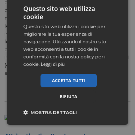
essere programmata, allora acquistano rilevanza la
Questo sito web utilizza
comodità e il risparmio offerti dall’online, anche (ma
cookie
non solo) in termini di prezzi. Anche a tal riguardo
Iqvia fornisce qualche indicatore (vedi prima
Questo sito web utilizza i cookie per
immagine): la differenza più importante, sempre tra
migliorare la tua esperienza di
navigazione. Utilizzando il nostro sito
le dieci categorie più vendute, riguarda i lassativi,
web acconsenti a tutti i cookie in
che nelle farmacie online hanno prezzi in media
conformità con la nostra policy per i
inferiori del 30% circa rispetto al fisico; q, uindi i solari
Leggi di più
cookie.
(-27%), probiotici e integratori (oltre il 25% in meno)
e a seguire gli altri.
ACCETTA TUTTI
RIFIUTA
MOSTRA DETTAGLI
Necessari
Marketing