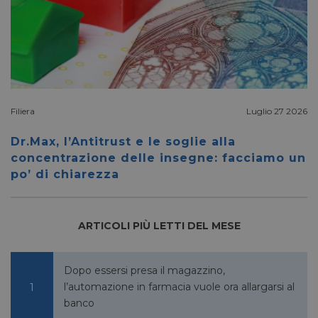
_fbp
2 mesi 4
Meta Platform Inc.
settimane
.pharmacyscanner.it
Filiera
Luglio 27 2026
bcookie
1 anno
Microsoft
Corporation
Dr.Max, l’Antitrust e le soglie alla
.linkedin.com
concentrazione delle insegne: facciamo un
po’ di chiarezza
lidc
1 giorno
Microsoft
ARTICOLI PIÙ LETTI DEL MESE
Corporation
.linkedin.com
Dopo essersi presa il magazzino,
l’automazione in farmacia vuole ora allargarsi al
banco
YSC
Sessione
Google LLC
.youtube.com