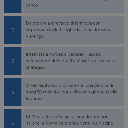
banco
FORNITORE
NOME
SCADENZA
DESCRIZIONE
Da titolare a direttrice di farmacia con
/
DOMINIO
dispensario nelle Langhe: la storia di Eralda
__Secure-
.youtube.com
5 mesi 4
/
FORNITORE
Viarengo
NOME
SCADENZA
YNID
settimane
DOMINIO
li_gc
5 mesi 4
LinkedIn
settimane
Corporation
Intervista a Forbes di Jaroslav Haščák,
.linkedin.com
cofondatore di Penta (Dr.Max): Italia mercato
strategico
_fbp
2 mesi 4
Meta Platform Inc.
settimane
.pharmacyscanner.it
Q Farma, il 2025 si chiude con una perdita di
quasi 58 milioni di euro. «Pesano gli oneri della
fusione»
Dr.Max, ufficiale l’acquisizione di Farmacie
bcookie
1 anno
Microsoft
italiane: a Roma ne prende venti in un colpo
Corporation