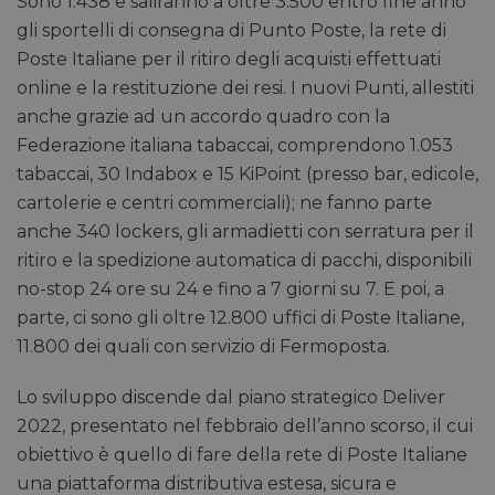
Sono 1.438 e saliranno a oltre 3.500 entro fine anno
gli sportelli di consegna di Punto Poste, la rete di
Poste Italiane per il ritiro degli acquisti effettuati
online e la restituzione dei resi. I nuovi Punti, allestiti
anche grazie ad un accordo quadro con la
Federazione italiana tabaccai, comprendono 1.053
tabaccai, 30 Indabox e 15 KiPoint (presso bar, edicole,
cartolerie e centri commerciali); ne fanno parte
anche 340 lockers, gli armadietti con serratura per il
ritiro e la spedizione automatica di pacchi, disponibili
no-stop 24 ore su 24 e fino a 7 giorni su 7. E poi, a
parte, ci sono gli oltre 12.800 uffici di Poste Italiane,
11.800 dei quali con servizio di Fermoposta.
Lo sviluppo discende dal piano strategico Deliver
2022, presentato nel febbraio dell’anno scorso, il cui
obiettivo è quello di fare della rete di Poste Italiane
una piattaforma distributiva estesa, sicura e