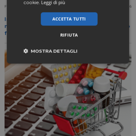
Leggi di più
cookie.
Filiera
Luglio 20 2026
ACCETTA TUTTI
In Germania anche Rossmann sbarca
nell’e-commerce del farmaco: online entro
fine anno
RIFIUTA
MOSTRA DETTAGLI
Necessari
Marketing
Non classificati
Necessari
Marketing
Non classificati