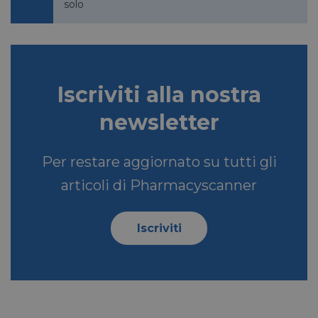
.linkedin.com
solo
lidc
1 giorno
Microsoft
Corporation
Iscriviti alla nostra
.linkedin.com
newsletter
Per restare aggiornato su tutti gli
YSC
Sessione
Google LLC
.youtube.com
articoli di Pharmacyscanner
Iscriviti
__Secure-ROLLOUT_TOKEN
.youtube.com
5 mesi 4
settimane