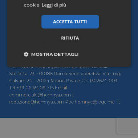
Leggi di più
cookie.
Home
Chi siamo
ACCETTA TUTTI
Contattaci
Privacy Policy
RIFIUTA
Cookie policy
Accessibilità
MOSTRA DETTAGLI
Homnya Srl Sede legale ed operativa: Via della
Necessari
Marketing
Stelletta, 23 – 00186 Roma Sede operativa: Via Luigi
Galvani, 24 – 20124 Milano P.iva e CF: 13026241003
Tel +39 06 45209 715 Email
Non classificati
commerciale@homnya.com |
redazione@homnya.com Pec homnya@legalmail.it
Necessari
Marketing
Non classificati