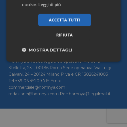
Leggi di più
cookie.
Home
Chi siamo
ACCETTA TUTTI
Contattaci
Privacy Policy
RIFIUTA
Cookie policy
Accessibilità
MOSTRA DETTAGLI
Homnya Srl Sede legale ed operativa: Via della
Necessari
Marketing
Stelletta, 23 – 00186 Roma Sede operativa: Via Luigi
Galvani, 24 – 20124 Milano P.iva e CF: 13026241003
Tel +39 06 45209 715 Email
Non classificati
commerciale@homnya.com |
redazione@homnya.com Pec homnya@legalmail.it
Necessari
Marketing
Non classificati