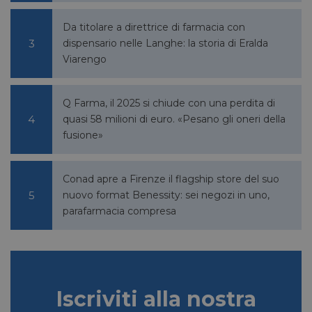
lidc
1 giorno
Microsoft
Da titolare a direttrice di farmacia con
Corporation
.linkedin.com
dispensario nelle Langhe: la storia di Eralda
Viarengo
Q Farma, il 2025 si chiude con una perdita di
YSC
Sessione
Google LLC
.youtube.com
quasi 58 milioni di euro. «Pesano gli oneri della
fusione»
__Secure-ROLLOUT_TOKEN
.youtube.com
5 mesi 4
Conad apre a Firenze il flagship store del suo
settimane
nuovo format Benessity: sei negozi in uno,
parafarmacia compresa
VISITOR_INFO1_LIVE
5 mesi 4
Google LLC
settimane
.youtube.com
Iscriviti alla nostra