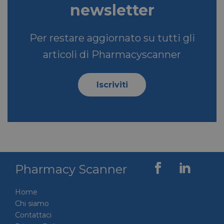
newsletter
Per restare aggiornato su tutti gli
articoli di Pharmacyscanner
Iscriviti
VISITOR_PRIVACY_METADATA
5 mesi 4
YouTube
settimane
.youtube.com
Pharmacy Scanner
Home
Chi siamo
Contattaci