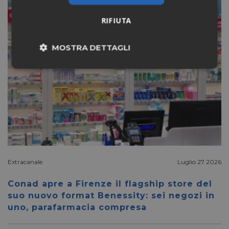
RIFIUTA
MOSTRA DETTAGLI
Necessari
Marketing
Non classificati
Extracanale
Luglio 27 2026
Necessari
Marketing
Non classificati
Conad apre a Firenze il flagship store del
suo nuovo format Benessity: sei negozi in
I cookie necessari contribuiscono a rendere fruibile il
uno, parafarmacia compresa
sito web abilitandone funzionalità di base quali la
navigazione sulle pagine e l'accesso alle aree
protette del sito. Il sito web non è in grado di