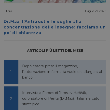
NOME
SCADENZA
DESCRIZIONE
/
DOMINIO
__Secure-
.youtube.com
5 mesi 4
/
Filiera
Luglio 27 2026
FORNITORE
NOME
SCADENZA
YNID
settimane
DOMINIO
Dr.Max, l’Antitrust e le soglie alla
li_gc
5 mesi 4
LinkedIn
settimane
Corporation
concentrazione delle insegne: facciamo un
.linkedin.com
po’ di chiarezza
_fbp
2 mesi 4
Meta Platform Inc.
ARTICOLI PIÙ LETTI DEL MESE
settimane
.pharmacyscanner.it
Dopo essersi presa il magazzino,
l’automazione in farmacia vuole ora allargarsi al
banco
bcookie
1 anno
Microsoft
Corporation
.linkedin.com
Intervista a Forbes di Jaroslav Haščák,
cofondatore di Penta (Dr.Max): Italia mercato
strategico