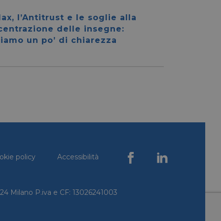
ax, l’Antitrust e le soglie alla
centrazione delle insegne:
iamo un po’ di chiarezza
igazione sulle pagine
kie.
ookie-Script.com per
dei visitatori. È
e-Script.com
e tra umani e bot.
fettuare rapporti
e tra umani e bot.
okie policy
Accessibilità
fettuare rapporti
sario
copo di fornire la
0124 Milano P.iva e CF: 13026241003