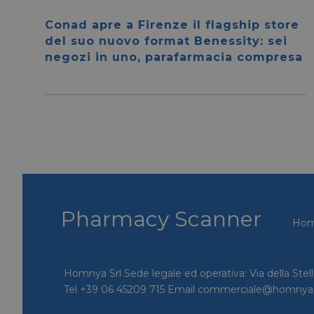
Conad apre a Firenze il flagship store
del suo nuovo format Benessity: sei
negozi in uno, parafarmacia compresa
I cookie necessari con
e l'accesso alle aree 
NOME
CookieScriptConse
__cf_bm
Pharmacy Scanner
__cf_bm
Ho
_GRECAPTCHA
Homnya Srl Sede legale ed operativa: Via della Stel
Tel +39 06 45209 715 Email commerciale@homny