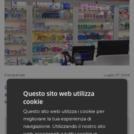
Extracanale
Luglio 27 2026
Conad apre a Firenze il flagship store del
Questo sito web utilizza
suo nuovo format Benessity: sei negozi in
cookie
uno, parafarmacia compresa
Questo sito web utilizza i cookie per
migliorare la tua esperienza di
navigazione. Utilizzando il nostro sito
web acconsenti a tutti i cookie in