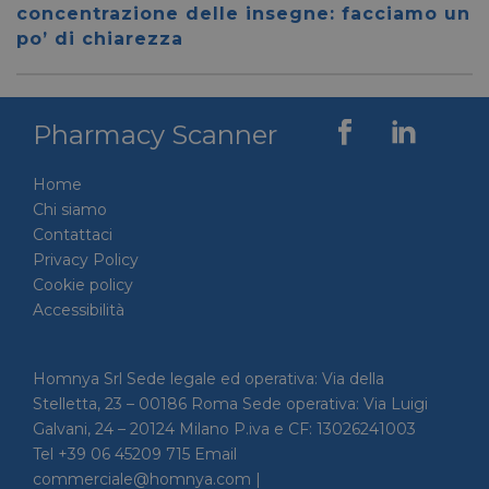
59 secondi
.vimeo.com
viene u
concentrazione delle insegne: facciamo un
per dis
tra uma
po’ di chiarezza
Ciò è
vantag
il sito 
fine di
rapporti
Pharmacy Scanner
sull'uti
proprio
__cf_bm
29 minuti
Cloudflare Inc.
Questo
Home
56 secondi
.linkedin.com
viene u
per dis
Chi siamo
tra uma
Contattaci
Ciò è
vantag
Privacy Policy
il sito 
fine di
Cookie policy
rapporti
Accessibilità
sull'uti
proprio
_GRECAPTCHA
5 mesi 4
Google LLC
Google
settimane
www.google.com
reCAP
Homnya Srl Sede legale ed operativa: Via della
impost
Stelletta, 23 – 00186 Roma Sede operativa: Via Luigi
cookie
necessa
Galvani, 24 – 20124 Milano P.iva e CF: 13026241003
(_GRE
quando
Tel +39 06 45209 715 Email
eseguit
commerciale@homnya.com |
scopo d