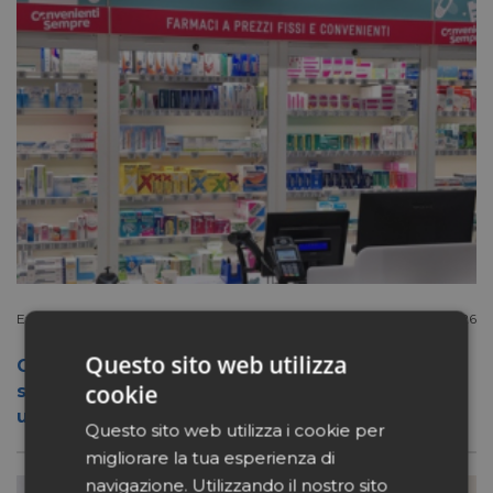
Extracanale
Luglio 27 2026
Questo sito web utilizza
Conad apre a Firenze il flagship store del
cookie
suo nuovo format Benessity: sei negozi in
uno, parafarmacia compresa
Questo sito web utilizza i cookie per
migliorare la tua esperienza di
navigazione. Utilizzando il nostro sito