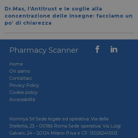
__cf_bm
28 minuti
Cloudflare Inc.
Questo
59 secondi
.vimeo.com
viene u
Dr.Max, l’Antitrust e le soglie alla
per dis
concentrazione delle insegne: facciamo un
tra uma
Ciò è
po’ di chiarezza
vantag
il sito 
fine di
rapporti
sull'uti
proprio
Pharmacy Scanner
__cf_bm
29 minuti
Cloudflare Inc.
Questo
56 secondi
.linkedin.com
viene u
Home
per dis
tra uma
Chi siamo
Ciò è
vantag
Contattaci
il sito 
Privacy Policy
fine di
rapporti
Cookie policy
sull'uti
proprio
Accessibilità
_GRECAPTCHA
5 mesi 4
Google LLC
Google
settimane
www.google.com
reCAP
impost
Homnya Srl Sede legale ed operativa: Via della
cookie
necessa
Stelletta, 23 – 00186 Roma Sede operativa: Via Luigi
(_GRE
Galvani, 24 – 20124 Milano P.iva e CF: 13026241003
quando
eseguit