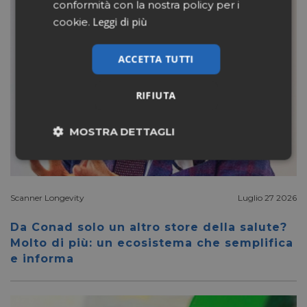
conformità con la nostra policy per i
Leggi di più
cookie.
ACCETTA TUTTI
RIFIUTA
MOSTRA DETTAGLI
Necessari
Marketing
Scanner Longevity
Luglio 27 2026
Non classificati
Da Conad solo un altro store della salute?
Molto di più: un ecosistema che semplifica
e informa