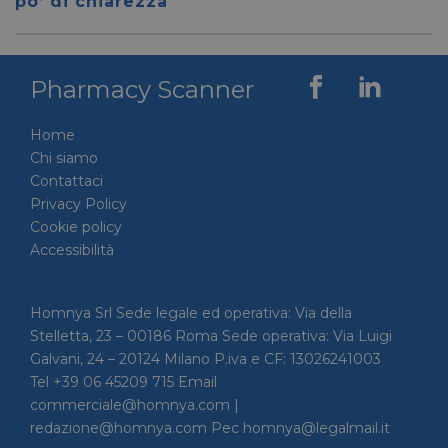
po’ di chiarezza
per dis
tra uma
Ciò è
vantag
il sito 
fine di
Pharmacy Scanner
rapporti
sull'uti
proprio
Home
__cf_bm
29 minuti
Cloudflare Inc.
Questo
56 secondi
Chi siamo
.linkedin.com
viene u
per dis
Contattaci
tra uma
Ciò è
Privacy Policy
vantag
Cookie policy
il sito 
fine di
Accessibilità
rapporti
sull'uti
proprio
_GRECAPTCHA
5 mesi 4
Homnya Srl Sede legale ed operativa: Via della
Google LLC
Google
settimane
www.google.com
reCAP
Stelletta, 23 – 00186 Roma Sede operativa: Via Luigi
impost
cookie
Galvani, 24 – 20124 Milano P.iva e CF: 13026241003
necessa
Tel +39 06 45209 715 Email
(_GRE
quando
commerciale@homnya.com |
eseguit
scopo d
redazione@homnya.com Pec homnya@legalmail.it
la sua a