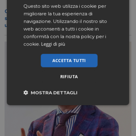
Questo sito web utilizza i cookie per
Conad apre a Firenze il flagship store del
migliorare la tua esperienza di
suo nuovo format Benessity: sei negozi in
navigazione. Utilizzando il nostro sito
uno, parafarmacia compresa
web acconsenti a tutti i cookie in
conformità con la nostra policy per i
Leggi di più
cookie.
ACCETTA TUTTI
RIFIUTA
MOSTRA DETTAGLI
Necessari
Marketing
Non classificati