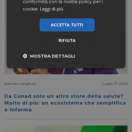
conformità con la nostra policy per i
Leggi di più
cookie.
ACCETTA TUTTI
RIFIUTA
MOSTRA DETTAGLI
Necessari
Marketing
Scanner Longevity
Luglio 27 2026
Non classificati
Da Conad solo un altro store della salute?
Molto di più: un ecosistema che semplifica
e informa