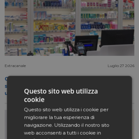
Extracanale
Luglio 27 2026
Conad apre a Firenze il flagship store del
suo nuovo format Benessity: sei negozi in
Questo sito web utilizza
uno, parafarmacia compresa
cookie
Questo sito web utilizza i cookie per
migliorare la tua esperienza di
navigazione. Utilizzando il nostro sito
web acconsenti a tutti i cookie in