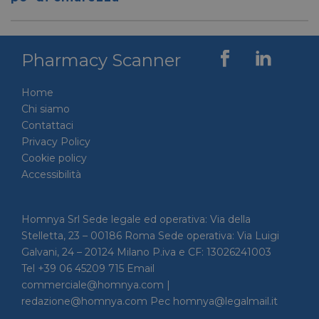
tra uma
Ciò è
vantag
il sito 
fine di
Pharmacy Scanner
rapporti
sull'uti
proprio
Home
__cf_bm
29 minuti
Cloudflare Inc.
Questo
Chi siamo
56 secondi
.linkedin.com
viene u
per dis
Contattaci
tra uma
Ciò è
Privacy Policy
vantag
Cookie policy
il sito 
fine di
Accessibilità
rapporti
sull'uti
proprio
Homnya Srl Sede legale ed operativa: Via della
_GRECAPTCHA
5 mesi 4
Google LLC
Google
settimane
www.google.com
reCAP
Stelletta, 23 – 00186 Roma Sede operativa: Via Luigi
impost
cookie
Galvani, 24 – 20124 Milano P.iva e CF: 13026241003
necessa
Tel +39 06 45209 715 Email
(_GRE
quando
commerciale@homnya.com |
eseguit
redazione@homnya.com Pec homnya@legalmail.it
scopo d
la sua a