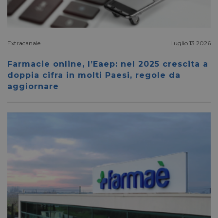
_fbp
2 mesi 4
Meta Platform Inc.
settimane
.pharmacyscanner.it
Extracanale
Luglio 13 2026
Farmacie online, l’Eaep: nel 2025 crescita a
doppia cifra in molti Paesi, regole da
aggiornare
bcookie
1 anno
Microsoft
Corporation
.linkedin.com
lidc
1 giorno
Microsoft
Corporation
.linkedin.com
YSC
Sessione
Google LLC