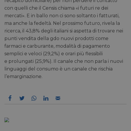
recapito domiciliare) per non perdere il contatto
con quelli che il Censis chiama «i futuri re dei
mercati». E in ballo non ci sono soltanto i fatturati,
Non classificati
ma anche la fedeltà. Nel prossimo futuro, rivela la
ricerca, il 43,8% degli italiani si aspetta di trovare nei
punti vendita della gdo nuovi prodotti come
farmaci e carburante, modalità di pagamento
semplici e veloci (29,2%) e orari più flessibili
Necessari
Marketing
Non classificati
e prolungati (25,9%). Il canale che non parla i nuovi
I cookie necessari contribuiscono a rendere fruibile il
linguaggi del consumo è un canale che rischia
sito web abilitandone funzionalità di base quali la
l’emarginazione.
navigazione sulle pagine e l'accesso alle aree
protette del sito. Il sito web non è in grado di
funzionare correttamente senza questi cookie.
/
FORNITORE
NOME
SCADENZA
DESCRI
DOMINIO
CookieScriptConsent
5 mesi 3
CookieScript
Questo
settimane
pharmacyscanner.it
viene u
dal ser
Cookie
Script.
ricorda