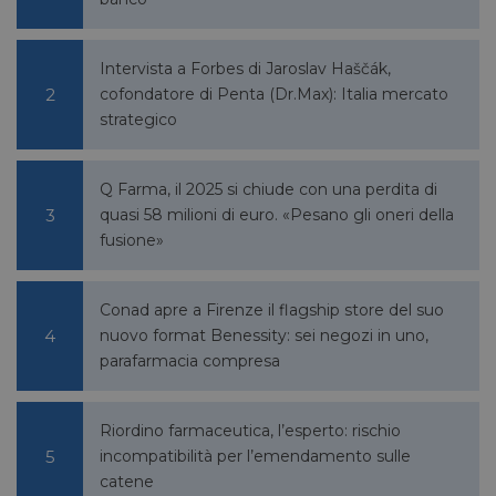
VISITOR_PRIVACY_METADATA
5 mesi 4
YouTube
settimane
.youtube.com
Intervista a Forbes di Jaroslav Haščák,
cofondatore di Penta (Dr.Max): Italia mercato
strategico
Q Farma, il 2025 si chiude con una perdita di
quasi 58 milioni di euro. «Pesano gli oneri della
fusione»
Conad apre a Firenze il flagship store del suo
nuovo format Benessity: sei negozi in uno,
parafarmacia compresa
Riordino farmaceutica, l’esperto: rischio
incompatibilità per l’emendamento sulle
catene