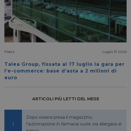
.youtube.com
__Secure-ROLLOUT_TOKEN
.youtube.com
5 mesi 4
settimane
Filiera
Luglio 13 2026
Talea Group, fissata al 17 luglio la gara per
VISITOR_INFO1_LIVE
5 mesi 4
Google LLC
l’e-commerce: base d’asta a 2 milioni di
settimane
.youtube.com
euro
ARTICOLI PIÙ LETTI DEL MESE
Dopo essersi presa il magazzino,
l’automazione in farmacia vuole ora allargarsi al
banco