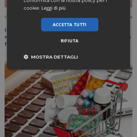
conformità con la nostra policy per i
Leggi di più
cookie.
Filiera
Luglio 20 2026
ACCETTA TUTTI
In Germania anche Rossmann sbarca
nell’e-commerce del farmaco: online entro
RIFIUTA
fine anno
MOSTRA DETTAGLI
Necessari
Marketing
Non classificati