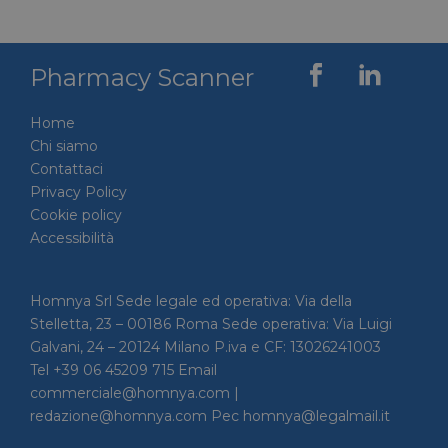
VISITOR_INFO1_LIVE
5 mesi 4
Google LLC
settimane
.youtube.com
Pharmacy Scanner
Home
Chi siamo
Contattaci
Privacy Policy
Cookie policy
Accessibilità
VISITOR_PRIVACY_METADATA
5 mesi 4
YouTube
Homnya Srl Sede legale ed operativa: Via della
settimane
.youtube.com
Stelletta, 23 – 00186 Roma Sede operativa: Via Luigi
Galvani, 24 – 20124 Milano P.iva e CF: 13026241003
Tel +39 06 45209 715 Email
commerciale@homnya.com |
redazione@homnya.com Pec homnya@legalmail.it