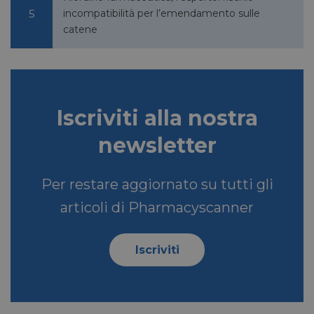
Corporation
incompatibilità per l’emendamento sulle
.linkedin.com
catene
lidc
1 giorno
Microsoft
Corporation
.linkedin.com
Iscriviti alla nostra
newsletter
YSC
Sessione
Google LLC
.youtube.com
Per restare aggiornato su tutti gli
articoli di Pharmacyscanner
__Secure-ROLLOUT_TOKEN
.youtube.com
5 mesi 4
Iscriviti
settimane