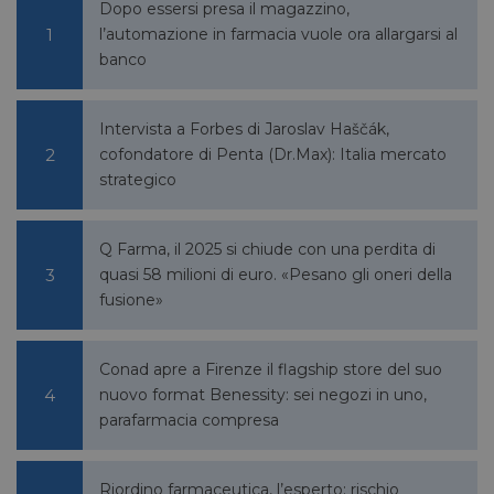
Dopo essersi presa il magazzino,
l’automazione in farmacia vuole ora allargarsi al
banco
FORNITORE
NOME
SCADENZA
DESCRIZIONE
/
DOMINIO
Intervista a Forbes di Jaroslav Haščák,
__Secure-
.youtube.com
5 mesi 4
/
FORNITORE
cofondatore di Penta (Dr.Max): Italia mercato
NOME
SCADENZA
YNID
settimane
DOMINIO
strategico
li_gc
5 mesi 4
LinkedIn
settimane
Corporation
.linkedin.com
Q Farma, il 2025 si chiude con una perdita di
quasi 58 milioni di euro. «Pesano gli oneri della
fusione»
_fbp
2 mesi 4
Meta Platform Inc.
settimane
.pharmacyscanner.it
Conad apre a Firenze il flagship store del suo
nuovo format Benessity: sei negozi in uno,
parafarmacia compresa
bcookie
1 anno
Microsoft
Riordino farmaceutica, l’esperto: rischio