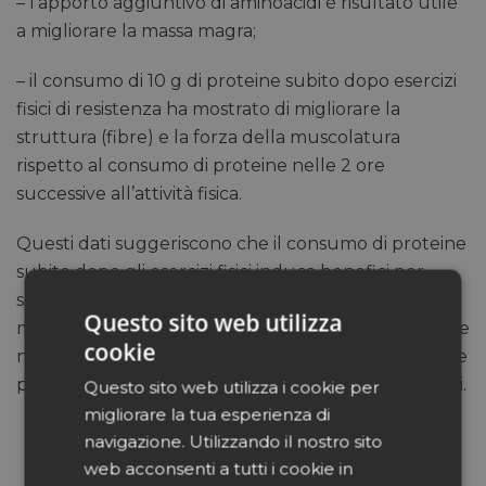
– l’apporto aggiuntivo di aminoacidi è risultato utile
a migliorare la massa magra;
– il consumo di 10 g di proteine subito dopo esercizi
fisici di resistenza ha mostrato di migliorare la
struttura (fibre) e la forza della muscolatura
rispetto al consumo di proteine nelle 2 ore
successive all’attività fisica.
Questi dati suggeriscono che il consumo di proteine
subito dopo gli esercizi fisici induca benefici per
sostenere ed implementare la massa e la forza
Questo sito web utilizza
muscolare, effetti preziosi per le persone adulte che
cookie
necessitano di energia e di migliori prestazioni fisiche
per affrontare efficientemente la vita di tutti i giorni.
Questo sito web utilizza i cookie per
migliorare la tua esperienza di
navigazione. Utilizzando il nostro sito
web acconsenti a tutti i cookie in