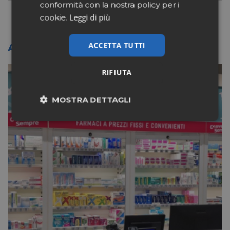
conformità con la nostra policy per i
Leggi di più
cookie.
ACCETTA TUTTI
Altri articoli sullo stesso tema
RIFIUTA
MOSTRA DETTAGLI
Necessari
Marketing
Non classificati