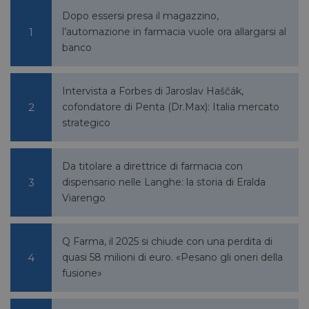
Corporation
Dopo essersi presa il magazzino,
.linkedin.com
l’automazione in farmacia vuole ora allargarsi al
banco
lidc
1 giorno
Microsoft
Intervista a Forbes di Jaroslav Haščák,
Corporation
.linkedin.com
cofondatore di Penta (Dr.Max): Italia mercato
strategico
Da titolare a direttrice di farmacia con
YSC
Sessione
Google LLC
dispensario nelle Langhe: la storia di Eralda
.youtube.com
Viarengo
Q Farma, il 2025 si chiude con una perdita di
__Secure-ROLLOUT_TOKEN
.youtube.com
5 mesi 4
settimane
quasi 58 milioni di euro. «Pesano gli oneri della
fusione»