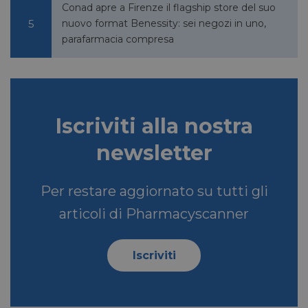
Conad apre a Firenze il flagship store del suo
nuovo format Benessity: sei negozi in uno,
VISITOR_INFO1_LIVE
5 mesi 4
Google LLC
parafarmacia compresa
settimane
.youtube.com
Iscriviti alla nostra
newsletter
Per restare aggiornato su tutti gli
VISITOR_PRIVACY_METADATA
5 mesi 4
YouTube
articoli di Pharmacyscanner
settimane
.youtube.com
Iscriviti