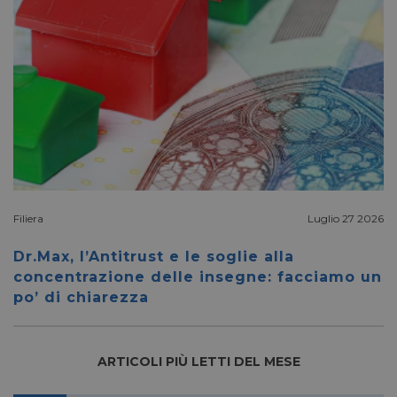
rischi.
FORNITORE
NOME
SCADENZA
DESCRIZIONE
/
DOMINIO
__Secure-
.youtube.com
5 mesi 4
/
FORNITORE
NOME
SCADENZA
YNID
settimane
DOMINIO
li_gc
5 mesi 4
LinkedIn
settimane
Corporation
.linkedin.com
Filiera
Luglio 27 2026
Dr.Max, l’Antitrust e le soglie alla
_fbp
2 mesi 4
Meta Platform Inc.
concentrazione delle insegne: facciamo un
settimane
.pharmacyscanner.it
po’ di chiarezza
ARTICOLI PIÙ LETTI DEL MESE
bcookie
1 anno
Microsoft