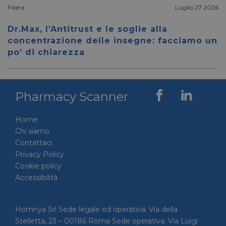
Filiera
Luglio 27 2026
__cf_bm
28 minuti
Cloudflare Inc.
Questo
59 secondi
.vimeo.com
viene u
per dis
Dr.Max, l’Antitrust e le soglie alla
tra uma
concentrazione delle insegne: facciamo un
Ciò è
vantag
po’ di chiarezza
il sito 
fine di
rapporti
sull'uti
proprio
Pharmacy Scanner
__cf_bm
29 minuti
Cloudflare Inc.
Questo
56 secondi
.linkedin.com
viene u
per dis
Home
tra uma
Ciò è
Chi siamo
vantag
il sito 
Contattaci
fine di
Privacy Policy
rapporti
sull'uti
Cookie policy
proprio
Accessibilità
_GRECAPTCHA
5 mesi 4
Google LLC
Google
settimane
www.google.com
reCAP
impost
cookie
Homnya Srl Sede legale ed operativa: Via della
necessa
(_GRE
Stelletta, 23 – 00186 Roma Sede operativa: Via Luigi
quando