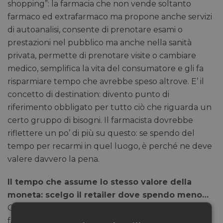
shopping”: la farmacia che non vende soltanto
farmaco ed extrafarmaco ma propone anche servizi
di autoanalisi, consente di prenotare esami o
prestazioni nel pubblico ma anche nella sanità
privata, permette di prenotare visite o cambiare
medico, semplifica la vita del consumatore e gli fa
risparmiare tempo che avrebbe speso altrove. E’ il
concetto di destination: divento punto di
riferimento obbligato per tutto ciò che riguarda un
certo gruppo di bisogni. Il farmacista dovrebbe
riflettere un po’ di più su questo: se spendo del
tempo per recarmi in quel luogo, è perché ne deve
valere davvero la pena.
Il tempo che assume lo stesso valore della
moneta: scelgo il retailer dove spendo meno…
Oppure dove il mio tempo acquisisce valore. Le
farmacie dovrebbero prendere esempio da quelle