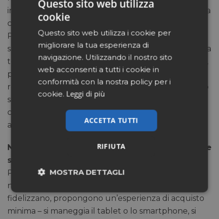
Questo sito web utilizza
insegne che hanno creato attorno al loro brand una
cookie
community, spazi di socialità in store oppure online.
Questo sito web utilizza i cookie per
Penso a Zodio o a Leroy Merlin, che organizza nei
migliorare la tua esperienza di
suoi negozi corsi di bricolage per gli amanti del fai da
navigazione. Utilizzando il nostro sito
te: il livello di fidelizzazione che si genera è altissimo,
web acconsenti a tutti i cookie in
perché la community diventa un intreccio di
conformità con la nostra policy per i
relazioni che invita a restare; stesso discorso quando
Leggi di più
cookie.
si creano gruppi online in cui ognuno può
condividere con altri la propria esperienza di
ACCETTA TUTTI
acquisto.
RIFIUTA
Non c’è il rischio che a creare community online
si finisca per spingere i clienti su Amazon?
MOSTRA DETTAGLI
Piuttosto è vero il contrario: fa testo il caso dei
negozi di elettronica, che sono in crisi perché non
Necessari
Marketing
fidelizzano, propongono un’esperienza di acquisto
minima – si maneggia il tablet o lo smartphone, si