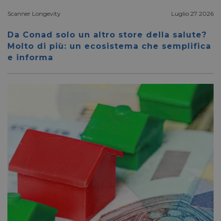
_fbp
2 mesi 4
Meta Platform Inc.
settimane
Scanner Longevity
Luglio 27 2026
.pharmacyscanner.it
Da Conad solo un altro store della salute?
Molto di più: un ecosistema che semplifica
e informa
bcookie
1 anno
Microsoft
Corporation
.linkedin.com
lidc
1 giorno
Microsoft
Corporation
.linkedin.com
YSC
Sessione
Google LLC
.youtube.com