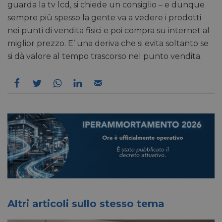
guarda la tv lcd, si chiede un consiglio – e dunque
Non classificati
sempre più spesso la gente va a vedere i prodotti
nei punti di vendita fisici e poi compra su internet al
miglior prezzo. E’ una deriva che si evita soltanto se
si dà valore al tempo trascorso nel punto vendita.
Necessari
Marketing
Non classificati
I cookie necessari contribuiscono a rendere fruibile il
sito web abilitandone funzionalità di base quali la
navigazione sulle pagine e l'accesso alle aree
protette del sito. Il sito web non è in grado di
funzionare correttamente senza questi cookie.
/
FORNITORE
NOME
SCADENZA
DESCRI
DOMINIO
CookieScriptConsent
5 mesi 3
CookieScript
Questo
settimane
pharmacyscanner.it
viene u
dal ser
Cookie
Script.
Altri articoli sullo stesso tema
ricorda
prefere
consen