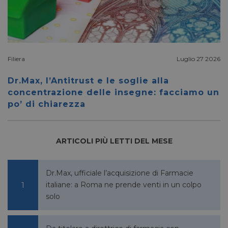
__Secure-ROLLOUT_TOKEN
.youtube.com
5 mesi 4
settimane
Filiera
Luglio 27 2026
Dr.Max, l’Antitrust e le soglie alla
concentrazione delle insegne: facciamo un
VISITOR_INFO1_LIVE
5 mesi 4
Google LLC
po’ di chiarezza
settimane
.youtube.com
ARTICOLI PIÙ LETTI DEL MESE
Dr.Max, ufficiale l’acquisizione di Farmacie
italiane: a Roma ne prende venti in un colpo
solo