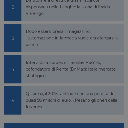
Da titolare a direttrice di farmacia con
VISITOR_PRIVACY_METADATA
5 mesi 4
YouTube
settimane
.youtube.com
dispensario nelle Langhe: la storia di Eralda
Viarengo
Dopo essersi presa il magazzino,
l’automazione in farmacia vuole ora allargarsi al
banco
Intervista a Forbes di Jaroslav Haščák,
cofondatore di Penta (Dr.Max): Italia mercato
strategico
Q Farma, il 2025 si chiude con una perdita di
quasi 58 milioni di euro. «Pesano gli oneri della
fusione»