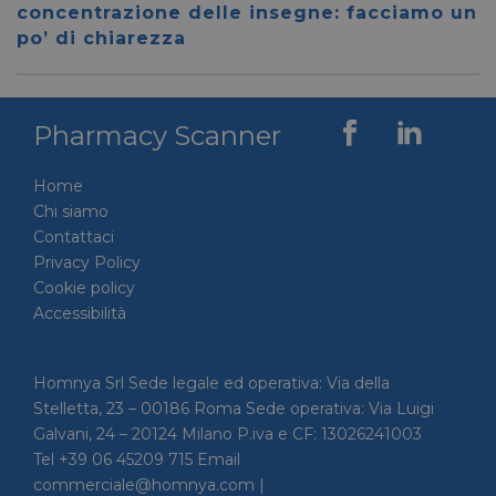
59 secondi
.vimeo.com
viene u
concentrazione delle insegne: facciamo un
per dis
tra uma
po’ di chiarezza
Ciò è
vantag
il sito 
fine di
rapporti
Pharmacy Scanner
sull'uti
proprio
__cf_bm
29 minuti
Cloudflare Inc.
Questo
Home
56 secondi
.linkedin.com
viene u
per dis
Chi siamo
tra uma
Contattaci
Ciò è
vantag
Privacy Policy
il sito 
fine di
Cookie policy
rapporti
Accessibilità
sull'uti
proprio
_GRECAPTCHA
5 mesi 4
Google LLC
Google
settimane
www.google.com
reCAP
Homnya Srl Sede legale ed operativa: Via della
impost
Stelletta, 23 – 00186 Roma Sede operativa: Via Luigi
cookie
necessa
Galvani, 24 – 20124 Milano P.iva e CF: 13026241003
(_GRE
quando
Tel +39 06 45209 715 Email
eseguit
commerciale@homnya.com |
scopo d