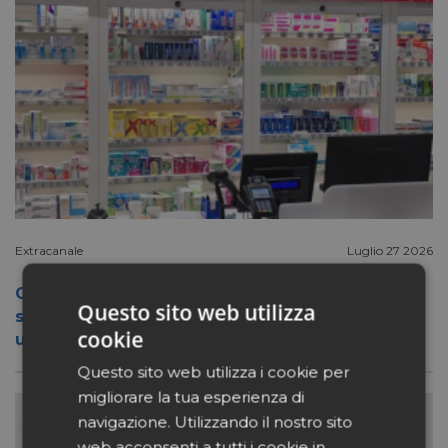
Extracanale
Luglio 27 2026
Conad apre a Firenze il flagship store del
Questo sito web utilizza
suo nuovo format Benessity: sei negozi in
cookie
uno, parafarmacia compresa
Questo sito web utilizza i cookie per
migliorare la tua esperienza di
navigazione. Utilizzando il nostro sito
web acconsenti a tutti i cookie in