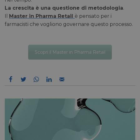
rischi.
La crescita è una questione di metodologia
.
Il
Master in Pharma Retail
è pensato per i
farmacisti che vogliono governare questo processo.
FORNITORE
NOME
SCADENZA
DESCRIZIONE
/
DOMINIO
__Secure-
.youtube.com
5 mesi 4
/
FORNITORE
NOME
SCADENZA
YNID
settimane
Scopri il Master in Pharma Retail
DOMINIO
li_gc
5 mesi 4
LinkedIn
settimane
Corporation
.linkedin.com
_fbp
2 mesi 4
Meta Platform Inc.
settimane
.pharmacyscanner.it