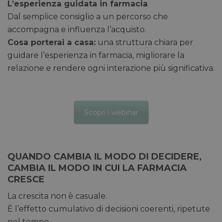
L’esperienza guidata in farmacia
per dis
tra uma
Dal semplice consiglio a un percorso che
Ciò è
vantag
accompagna e influenza l’acquisto.
il sito 
fine di
Cosa porterai a casa:
una struttura chiara per
rapporti
sull'uti
guidare l’esperienza in farmacia, migliorare la
proprio
relazione e rendere ogni interazione più significativa.
__cf_bm
29 minuti
Cloudflare Inc.
Questo
56 secondi
.linkedin.com
viene u
per dis
tra uma
Ciò è
vantag
Scopri i webinar
il sito 
fine di
rapporti
sull'uti
proprio
QUANDO CAMBIA IL MODO DI DECIDERE,
_GRECAPTCHA
5 mesi 4
Google LLC
Google
settimane
www.google.com
reCAP
CAMBIA IL MODO IN CUI LA FARMACIA
impost
CRESCE
cookie
necessa
(_GRE
La crescita non è casuale.
quando
eseguit
È l’effetto cumulativo di decisioni coerenti, ripetute
scopo d
nel tempo.
la sua a