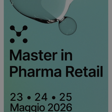
bcookie
1 anno
Microsoft
Corporation
.linkedin.com
lidc
1 giorno
Microsoft
Corporation
.linkedin.com
YSC
Sessione
Google LLC
.youtube.com
__Secure-ROLLOUT_TOKEN
.youtube.com
5 mesi 4
settimane