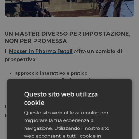
UN MASTER DIVERSO PER IMPOSTAZIONE,
NON PER PROMESSA
Il
Master in Pharma Retail
offre
un cambio di
prospettiva
:
approccio interattivo e pratico
contenuti trasversali e integrati
: neuroscienze,
leadership, esperienza guidata
Questo sito web utilizza
metodo orientato all’
applicazione immediata
cookie
Il focus è fare meglio, senza soluzioni
Questo sito web utilizza i cookie per
preconfezionate
.
migliorare la tua esperienza di
navigazione. Utilizzando il nostro sito
Iscriviti qui
web acconsenti a tutti i cookie in