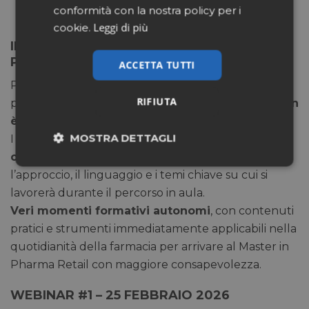
conformità con la nostra policy per i
Leggi di più
cookie.
IN ATTESA DEL MASTER… TRE WEBINAR
PER CONOSCERCI MEGLIO!
ACCETTA TUTTI
Prima dell’avvio del
Master in Pharma Retail
, sono
RIFIUTA
previsti
tre webinar online aperti anche a chi non
è ancora iscritto al Master
.
MOSTRA DETTAGLI
I webinar sono pensati come
un primo contatto
concreto con il metodo
, utili per comprendere
Necessari
Marketing
l’approccio, il linguaggio e i temi chiave su cui si
lavorerà durante il percorso in aula.
Veri momenti formativi autonomi
, con contenuti
Non classificati
pratici e strumenti immediatamente applicabili nella
quotidianità della farmacia per arrivare al Master in
Pharma Retail con maggiore consapevolezza.
WEBINAR #1
– 25 FEBBRAIO 2026