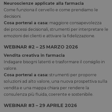
Neuroscienze applicate alla farmacia
Necessari
Marketing
Non classificati
Come funziona il cervello e come prendiamo le
I cookie necessari contribuiscono a rendere fruibile il
decisioni.
sito web abilitandone funzionalità di base quali la
navigazione sulle pagine e l'accesso alle aree
Cosa porterai a casa:
maggiore consapevolezza
protette del sito. Il sito web non è in grado di
funzionare correttamente senza questi cookie.
dei processi decisionali, strumenti per interpretare le
emozioni dei clienti e attivare la fidelizzazione.
/
FORNITORE
NOME
SCADENZA
DESCRI
DOMINIO
WEBINAR #2 – 25 MARZO 2026
CookieScriptConsent
5 mesi 3
CookieScript
Questo
settimane
pharmacyscanner.it
viene u
dal ser
Vendita creativa in farmacia
Cookie
Indagare bisogni latenti e trasformare il consiglio in
Script.
ricorda
valore.
prefere
consen
Cosa porterai a casa:
strumenti per proporre
cookie 
visitato
soluzioni ad alto valore, una nuova prospettiva sulla
necessa
banner
vendita e una mappa chiara per rendere la
cookie 
Script
consulenza più fluida, coerente e sostenibile.
funzio
corrett
WEBINAR #3 – 29 APRILE 2026
__cf_bm
28 minuti
Cloudflare Inc.
Questo
59 secondi
.vimeo.com
viene u