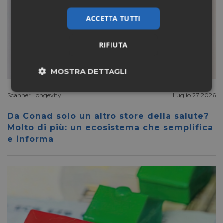
ACCETTA TUTTI
RIFIUTA
MOSTRA DETTAGLI
Necessari
Marketing
Scanner Longevity
Luglio 27 2026
Da Conad solo un altro store della salute?
Molto di più: un ecosistema che semplifica
Non classificati
e informa
Necessari
Marketing
Non classificati
I cookie necessari contribuiscono a rendere fruibile il