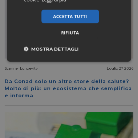
ACCETTA TUTTI
RIFIUTA
MOSTRA DETTAGLI
Necessari
Marketing
Scanner Longevity
Luglio 27 2026
Da Conad solo un altro store della salute?
Non classificati
Molto di più: un ecosistema che semplifica
e informa
Necessari
Marketing
Non classificati